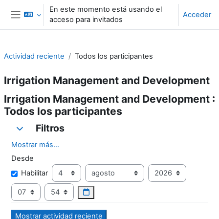
Salta al contenido principal
En este momento está usando el
Acceder
acceso para invitados
Panel lateral
Actividad reciente
Todos los participantes
Irrigation Management and Development
Irrigation Management and Development :
Todos los participantes
Filtros
Filtros
Filtros
Mostrar más...
Desde
Desde
Día
Mes
Año
Habilitar
Hora
Minuto