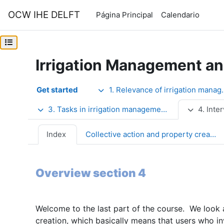
Salta al contenido principal
OCW IHE DELFT
Página Principal
Calendario
Abrir índice del curso
Irrigation Management a
Perfilado de sección
Get started
1. Relevance of irrigation management
3. Tasks in irrigation management
4. Inter
Index
Collective action and property creation
Overview section 4
Welcome to the last part of the course. We look 
creation, which basically means that users who in