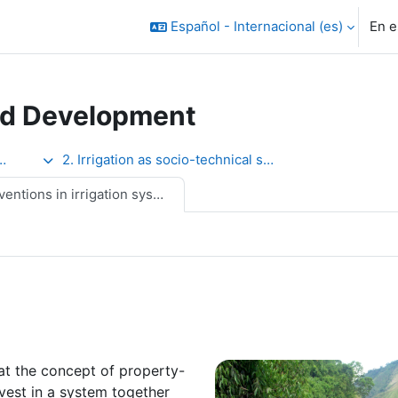
Español - Internacional ‎(es)‎
En e
nd Development
2. Irrigation as socio-technical systems
ventions in irrigation systems
at the concept of property-
vest in a system together