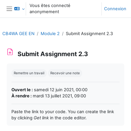
Passer au contenu principal
Vous êtes connecté
Connexion
anonymement
Panneau latéral
CB4WA GEE EN
Module 2
Submit Assignment 2.3
Submit Assignment 2.3
Conditions d’achèvement
Remettre un travail
Recevoir une note
Ouvert le :
samedi 12 juin 2021, 00:00
À rendre :
mardi 13 juillet 2021, 09:00
Paste the link to your code. You can create the link
by clicking
Get link
in the code editor.