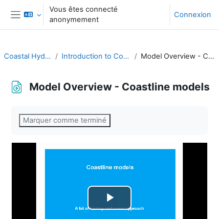
Passer au contenu principal
Vous êtes connecté
Connexion
anonymement
Panneau latéral
Coastal HydroMorpho
Introduction to Coastal Modelling
Model Overview - Coastline models
Model Overview - Coastline models
Conditions d’achèvement
Marquer comme terminé
Lire