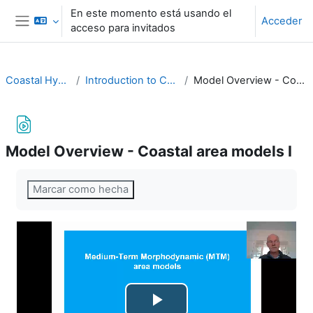
Salta al contenido principal
En este momento está usando el
Acceder
acceso para invitados
Panel lateral
Coastal HydroMorpho
Introduction to Coastal Modelling
Model Overview - Coastal area models I
Model Overview - Coastal area models I
Requisitos de finalización
Marcar como hecha