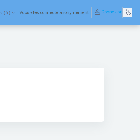
Connexion
‎(fr)‎
Vous êtes connecté anonymement