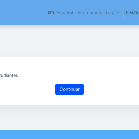
Español - Internacional ‎(es)‎
En este
tudiantes
Continuar