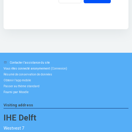
Contacter l’assistance du site
Vous êtes connecté anonymement (
)
Connexion
Résumé de conservation de données
Obtenir l’app mobile
Passer au thème standard
Fourni par
Moodle
Visiting address
IHE Delft
Westvest 7